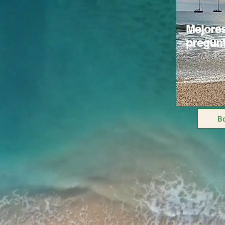
Mejore
pregun
B