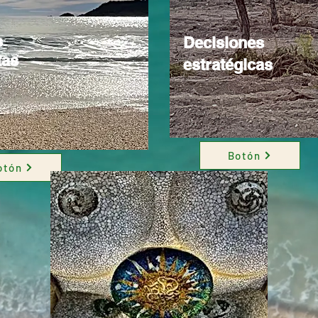
s
Decisiones
tas
estratégicas
Botón
otón