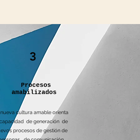
3
Procesos
amabilizados
 nueva cultura amable orienta
 capacidad de generación de
evos procesos de gestión de
personas , de comunicación