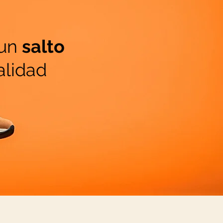
 un
salto
alidad