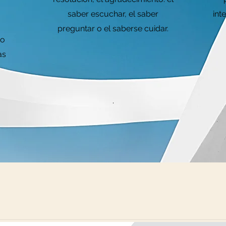
saber escuchar, el saber
int
preguntar o el saberse cuidar.
to
as
.