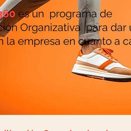
360
es
un programa de
ción Organizativa
para dar
 la empresa en cuanto a c