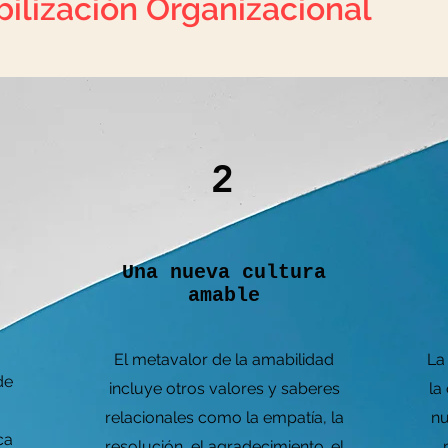
ilización Organizacional
Amor · Confianza · Coherencia
2
Una nueva cultura
amable
El metavalor de la amabilidad
La
de
incluye otros valores y saberes
la
relacionales como la empatía, la
nu
ca
resolución, el agradecimiento. el