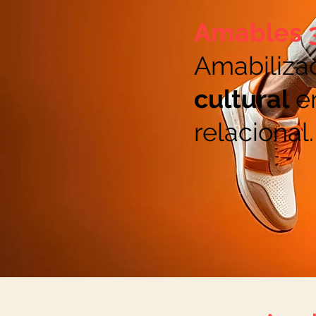
Amables 
Amabiliza
cultural
en
relacional.